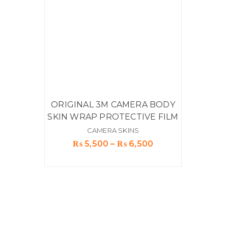
ORIGINAL 3M CAMERA BODY
SKIN WRAP PROTECTIVE FILM
CAMERA SKINS
Price
₨
5,500
–
₨
6,500
range:
₨ 5,500
through
₨ 6,500