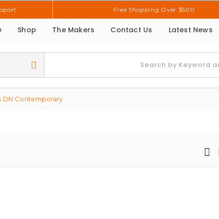
pport
Free Shopping Over $500
e
Shop
The Makers
Contact Us
Latest News
G DN Contemporary