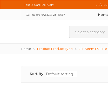
Fast & Safe Delivery
24/7 Su
Hom
Call us on
+92 330 2345667
Home
Product Product Type
28-70mm F/2.8 D
Sort By: