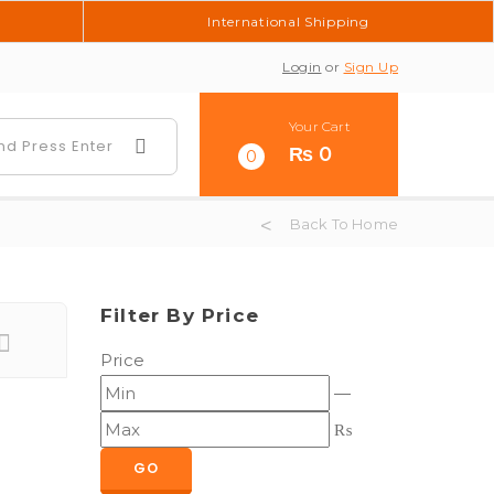
International Shipping
Login
or
Sign Up
Your Cart
₨
0
0
Back To Home
Filter By Price
Price
—
₨
GO